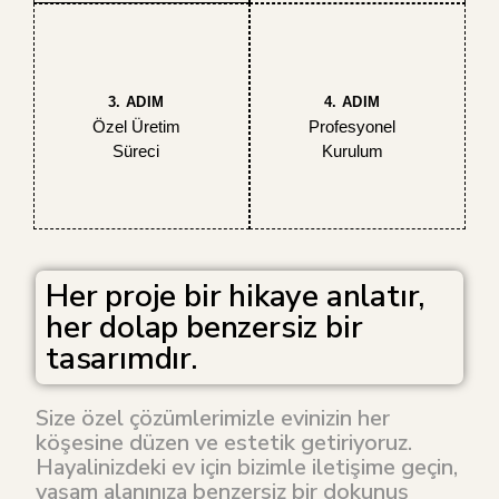
3. ADIM
4. ADIM
Özel Üretim
Profesyonel
Süreci
Kurulum
Her proje bir hikaye anlatır,
her dolap benzersiz bir
tasarımdır.
Size özel çözümlerimizle evinizin her
köşesine düzen ve estetik getiriyoruz.
Hayalinizdeki ev için bizimle iletişime geçin,
yaşam alanınıza benzersiz bir dokunuş