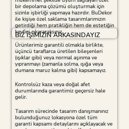
mükemmel şekilde uyum sağlayan özel
bir depolama çözümü oluşturmak için
sizinle işbirliği yapmaya hazırdır. BuDekor
ile kişiye özel saklama tasarımlarımızın
getirdiği hem pratikliğin hem de estetiğin
keyfini çıkaracaksınız.
BİZ İŞİMİZİN ARKASINDAYIZ
Ürünlerimiz garantili olmakla birlikte,
üçüncü taraflarca üretilen bileşenleri
(ışıklar gibi) veya normal aşınma ve
yıpranmayı (zamanla solma, ışığa veya
dumana maruz kalma gibi) kapsamayız.
Kontrolsüz kaza veya doğal afet
durumlarında garantimiz geçersiz hale
gelir.
Tasarım sürecinde tasarım danışmanınız
bulunduğunuz lokasyona özel tüm
garanti kapsamı detaylarını açıklayacak ve