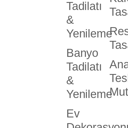
Tadilatı
Tas
&
Res
Yenileme
Tas
Banyo
Ana
Tadilatı
Tes
&
Mut
Yenileme
Ev
Dekorasyon