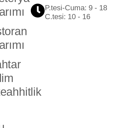
P.tesi-Cuma: 9 - 18
arımı
C.tesi: 10 - 16
toran
arımı
htar
lim
eahhitlik
u