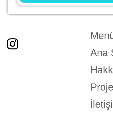
Men
Ana 
Hakk
Proje
İleti