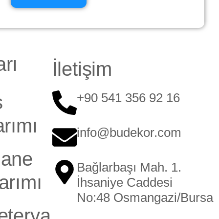
rı
İletişim
+90 541 356 92 16
s
arımı
info@budekor.com
zane
Bağlarbaşı Mah. 1.
arımı
İhsaniye Caddesi
No:48 Osmangazi/Bursa
eterya