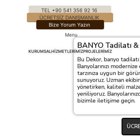
TEL +90 541 356 92 16
ÜCRETSİZ DANIŞMANLIK
Bize Yorum Yazın
Menu
BANYO Tadilatı &
KURUMSAL
HIZMETLERIMIZ
PROJELERIMIZ
Bu Dekor, banyo tadilat
Banyolarınızı modernize 
tarzınıza uygun bir görü
sunuyoruz. Uzman ekibimi
yönetirken, kaliteli malz
yeniliyoruz. Banyolarınız
bizimle iletişime geçin.
ÜCRE