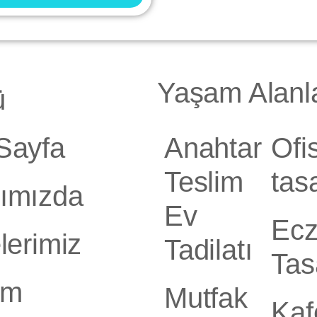
Yaşam Alanla
ü
Sayfa
Anahtar
Ofi
Teslim
tas
ımızda
Ev
Ec
lerimiz
Tadilatı
Tas
şim
Mutfak
Kaf