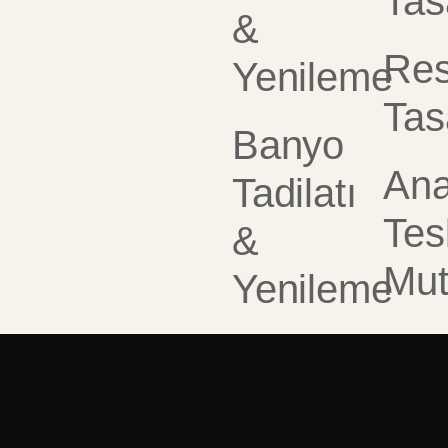
Tas
&
Res
Yenileme
Tas
Banyo
Ana
Tadilatı
Tes
&
Mut
Yenileme
Ev
Dekorasyon