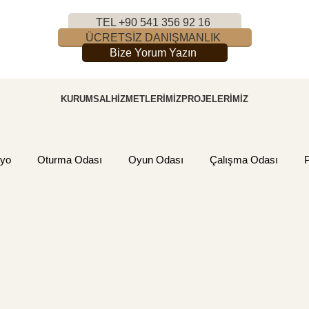
TEL +90 541 356 92 16
ÜCRETSİZ DANIŞMANLIK
Bize Yorum Yazın
KURUMSAL
HIZMETLERIMIZ
PROJELERIMIZ
yo
Oturma Odası
Oyun Odası
Çalışma Odası