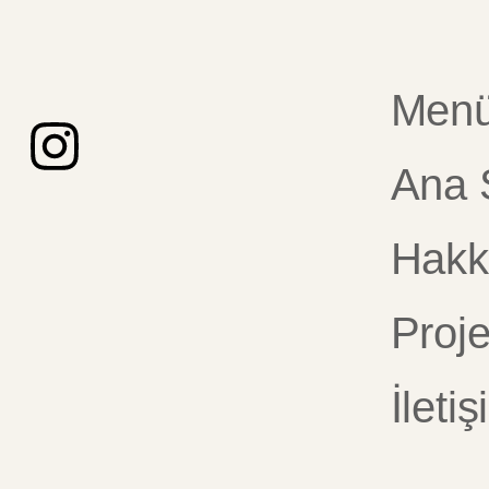
Men
Ana 
Hakk
Proje
İleti