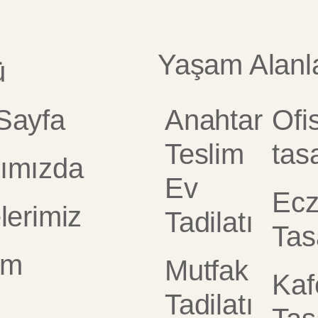
Yaşam Alanla
ü
Sayfa
Anahtar
Ofi
Teslim
tas
ımızda
Ev
Ec
lerimiz
Tadilatı
Tas
şim
Mutfak
Kaf
Tadilatı