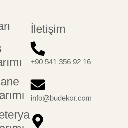
rı
İletişim
s
arımı
+90 541 356 92 16
zane
arımı
info@budekor.com
eterya